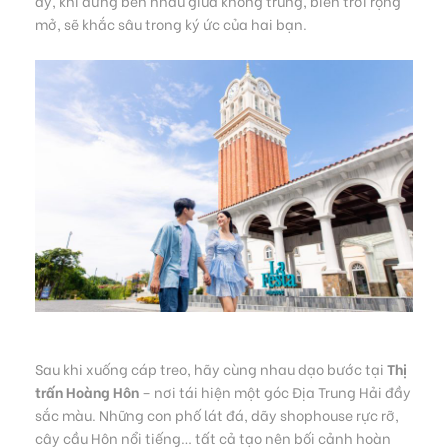
ấy, khi đứng bên nhau giữa không trung, biển trời rộng
mở, sẽ khắc sâu trong ký ức của hai bạn.
Sau khi xuống cáp treo, hãy cùng nhau dạo bước tại
Thị
trấn Hoàng Hôn
– nơi tái hiện một góc Địa Trung Hải đầy
sắc màu. Những con phố lát đá, dãy shophouse rực rỡ,
cây cầu Hôn nổi tiếng… tất cả tạo nên bối cảnh hoàn