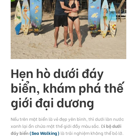
Hẹn hò dưới đáy
biển, khám phá thế
giới đại dương
Nếu trên mặt biển là vẻ đẹp yên bình, thì dưới làn nước
xanh lại ẩn chứa một thế giới đầy màu sắc. Đ
i bộ dưới
đáy biển
(Sea Walking)
là trải nghiệm không thể bỏ lỡ.