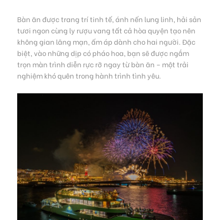
Bàn ăn được trang trí tinh tế, ánh nến lung linh, hải sản
tươi ngon cùng ly rượu vang tất cả hòa quyện tạo nên
không gian lãng mạn, ấm áp dành cho hai người. Đặc
biệt, vào những dịp có pháo hoa, bạn sẽ được ngắm
trọn màn trình diễn rực rỡ ngay từ bàn ăn – một trải
nghiệm khó quên trong hành trình tình yêu.