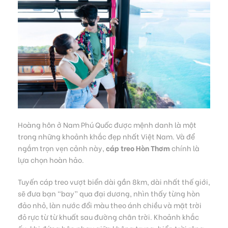
Hoàng hôn ở Nam Phú Quốc được mệnh danh là một
trong những khoảnh khắc đẹp nhất Việt Nam. Và để
ngắm trọn vẹn cảnh này,
cáp treo Hòn Thơm
chính là
lựa chọn hoàn hảo.
Tuyến cáp treo vượt biển dài gần 8km, dài nhất thế giới,
sẽ đưa bạn “bay” qua đại dương, nhìn thấy từng hòn
đảo nhỏ, làn nước đổi màu theo ánh chiều và mặt trời
đỏ rực từ từ khuất sau đường chân trời. Khoảnh khắc