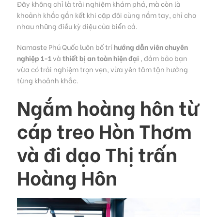
Đây không chỉ là trải nghiệm khám phá, mà còn là
khoảnh khắc gắn kết khi cặp đôi cùng nắm tay, chỉ cho
nhau những điều kỳ diệu của biển cả.
Namaste Phú Quốc luôn bố trí
hướng dẫn viên chuyên
nghiệp 1-1
và
thiết bị an toàn hiện đại
, đảm bảo bạn
vừa có trải nghiệm trọn vẹn, vừa yên tâm tận hưởng
từng khoảnh khắc.
Ngắm hoàng hôn từ
cáp treo Hòn Thơm
và đi dạo Thị trấn
Hoàng Hôn