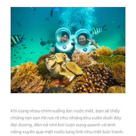
Khi cùng nhau chìm xuống làn nước mát, bạn sẽ thấy
những rạn san hô rực rỡ như những khu vườn dưới đáy
đại dương, đàn cá nhỏ bơi lượn xung quanh và ánh
nắng xuyên qua mặt nước lung linh như một bức tranh.