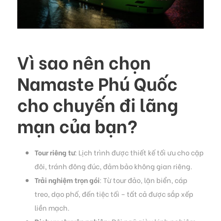
Vì sao nên chọn
Namaste Phú Quốc
cho chuyến đi lãng
mạn của bạn?
Tour riêng tư
: Lịch trình được thiết kế tối ưu cho cặp
đôi, tránh đông đúc, đảm bảo không gian riêng.
Trải nghiệm trọn gói
: Từ tour đảo, lặn biển, cáp
treo, dạo phố, đến tiệc tối – tất cả được sắp xếp
liền mạch.