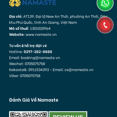
Địa chỉ:
AT139, Đại lộ New An Thới, phường An Thới, Đặc
khu Phú Quốc, tỉnh An Giang, Việt Nam
Mã số thuế:
1301020964
Website:
www.namaste.vn
Tư vấn & hỗ trợ đặt vé
Hotline:
0297-282-8888
Email: booking@namaste.vn
Wechat: 0705075758
Kakaotalk: 0911534393 – Email: cs@namaste.vn
Viber: 0705075758
Đánh Giá Về Namaste