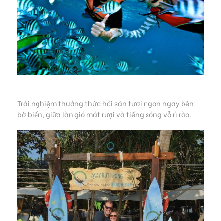
Trải nghiệm thưởng thức hải sản tươi ngon ngay bên
bờ biển, giữa làn gió mát rượi và tiếng sóng vỗ rì rào.