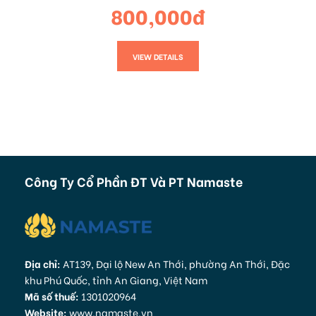
800,000đ
VIEW DETAILS
Công Ty Cổ Phần ĐT Và PT Namaste
Địa chỉ:
AT139, Đại lộ New An Thới, phường An Thới, Đặc
khu Phú Quốc, tỉnh An Giang, Việt Nam
Mã số thuế:
1301020964
Website:
www.namaste.vn