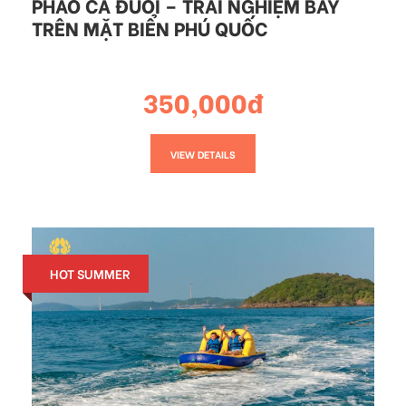
PHAO CÁ ĐUỐI – TRẢI NGHIỆM BAY
TRÊN MẶT BIỂN PHÚ QUỐC
350,000đ
VIEW DETAILS
HOT SUMMER