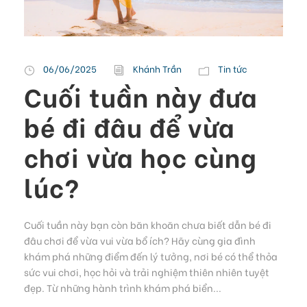
06/06/2025
Khánh Trần
Tin tức
Cuối tuần này đưa
bé đi đâu để vừa
chơi vừa học cùng
lúc?
Cuối tuần này bạn còn băn khoăn chưa biết dẫn bé đi
đâu chơi để vừa vui vừa bổ ích? Hãy cùng gia đình
khám phá những điểm đến lý tưởng, nơi bé có thể thỏa
sức vui chơi, học hỏi và trải nghiệm thiên nhiên tuyệt
đẹp. Từ những hành trình khám phá biển...