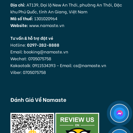
Địa chỉ:
AT139, Đại lộ New An Thới, phường An Thới, Đặc
khu Phú Quốc, tỉnh An Giang, Việt Nam
Mã số thuế:
1301020964
Website:
www.namaste.vn
Tư vấn & hỗ trợ đặt vé
Hotline:
0297-282-8888
Email: booking@namaste.vn
Wechat: 0705075758
Kakaotalk: 0911534393 – Email: cs@namaste.vn
Viber: 0705075758
Đánh Giá Về Namaste