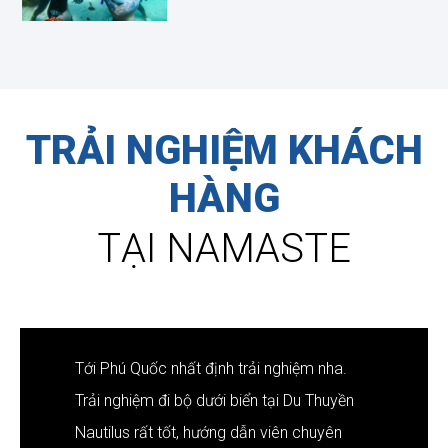
TRẢI NGHIỆM KHÁCH
HÀNG
TẠI NAMASTE
Tới Phú Quốc nhất định trải nghiệm nha.
Trải nghiệm đi bộ dưới biển tại Du Thuyền
Nautilus rất tốt, hướng dẫn viên chuyên