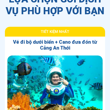
VỤ PHÙ HỢP VỚI BẠN
TIẾT KIỆM NHẤT
Vé đi bộ dưới biển + Cano đưa đón từ
Cảng An Thới