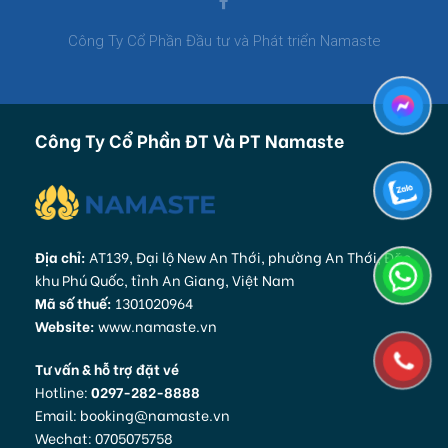
Công Ty Cổ Phần Đầu tư và Phát triển Namaste
Công Ty Cổ Phần ĐT Và PT Namaste
Địa chỉ:
AT139, Đại lộ New An Thới, phường An Thới, Đặc
khu Phú Quốc, tỉnh An Giang, Việt Nam
Mã số thuế:
1301020964
Website:
www.namaste.vn
Tư vấn & hỗ trợ đặt vé
Hotline:
0297-282-8888
Email: booking@namaste.vn
Wechat: 0705075758