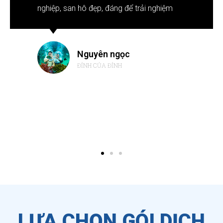
nghiệp, san hô đẹp, đáng để trải nghiệm
Nguyên ngọc
ĐỈNH CỦA ĐỈNH
LỰA CHỌN GÓI DỊCH