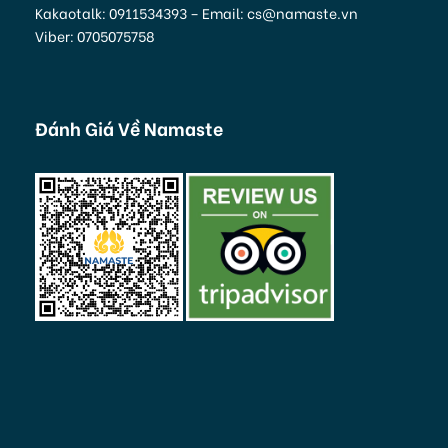
Kakaotalk: 0911534393 – Email: cs@namaste.vn
Viber: 0705075758
Đánh Giá Về Namaste