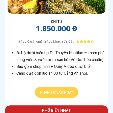
CHỈ TỪ
1.850.000 Đ
(456 đánh giá) | 2406 khách đã đặt





Đi bộ dưới biển tại Du Thuyền Nautilus – khám phá
công viên & vườn ươm san hô (Vé Gói Tiêu chuẩn)
Bao gồm chụp hình + Quay Video dưới biển
Cano đưa đón lúc 14:00 từ Cảng An Thới.
NHẬN TƯ VẤN NGAY
PHỔ BIẾN NHẤT