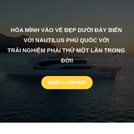
HÒA MÌNH VÀO VẺ ĐẸP DƯỚI ĐÁY BIỂN 
VỚI NAUTILUS PHÚ QUỐC VỚI 
TRẢI NGHIỆM PHẢI THỬ MỘT LẦN TRONG 
ĐỜI!
NHẬN TƯ VẤN NGAY