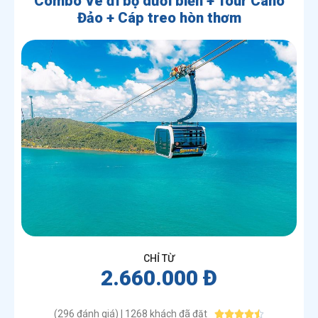
Combo Vé đi bộ dưới biển + Tour Cano
Đảo + Cáp treo hòn thơm
CHỈ TỪ
2.660.000 Đ
(296 đánh giá) | 1268 khách đã đặt




