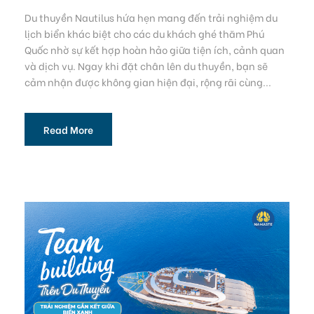
Du thuyền Nautilus hứa hẹn mang đến trải nghiệm du
lịch biển khác biệt cho các du khách ghé thăm Phú
Quốc nhờ sự kết hợp hoàn hảo giữa tiện ích, cảnh quan
và dịch vụ. Ngay khi đặt chân lên du thuyền, bạn sẽ
cảm nhận được không gian hiện đại, rộng rãi cùng...
Read More