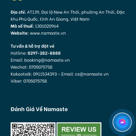
Địa chỉ:
AT139, Đại lộ New An Thới, phường An Thới, Đặc
khu Phú Quốc, tỉnh An Giang, Việt Nam
Mã số thuế:
1301020964
Website:
www.namaste.vn
Tư vấn & hỗ trợ đặt vé
Hotline:
0297-282-8888
Email: booking@namaste.vn
Wechat: 0705075758
Kakaotalk: 0911534393 – Email: cs@namaste.vn
Viber: 0705075758
Đánh Giá Về Namaste