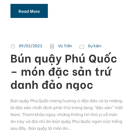
Read More
09/03/2023
Vũ Trần
Sự kiện
Bún quậy Phú Quốc
– món đặc sản trứ
danh đảo ngọc
Bún quậy Phú Quốc mang hương vị độc đáo và lạ miệng,
là đặc sản nhất định phải thử trong làng “đặc sản” Việt
Nam. Tham khảo ngay những thông tin thú vị về món
ăn này và địa chỉ ăn bún quậy Phú Quốc ngon nức tiếng
sau đây. Bún quậy là món ăn...