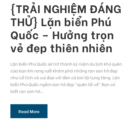
{TRẢI NGHIỆM ĐÁNG
THỬ} Lặn biển Phú
Quốc – Hưởng trọn
vẻ đẹp thiên nhiên
Lặn biển Phú Quốc sẽ trở thành kỷ niệm du lịch khó quên
của bạn khi rong ruổi khám phá những rạn san hô đẹp
như cổ tích và vui đùa với đàn cá bơi lội tung tăng. Lặn
biển Phú Quốc ngắm san hô đẹp “quên lối về” Bạn có
biết rạn san hô...
Read More