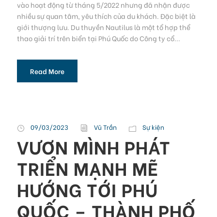
vào hoạt động từ tháng 5/2022 nhưng đã nhận được
nhiều sự quan tâm, yêu thích của du khách. Đặc biệt là
giới thượng lưu. Du thuyền Nautilus là một tổ hợp thể
thao giải trí trên biển tại Phú Quốc do Công ty cổ...
Read More
09/03/2023
Vũ Trần
Sự kiện
VƯƠN MÌNH PHÁT
TRIỂN MẠNH MẼ
HƯỚNG TỚI PHÚ
QUỐC – THÀNH PHỐ