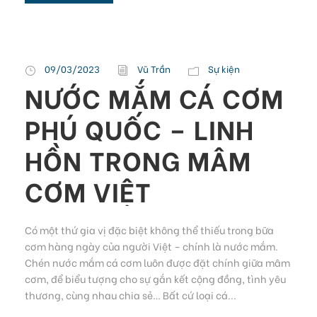
09/03/2023
Vũ Trần
Sự kiện
NƯỚC MẮM CÁ CƠM
PHÚ QUỐC – LINH
HỒN TRONG MÂM
CƠM VIỆT
Có một thứ gia vị đặc biệt không thể thiếu trong bữa
cơm hàng ngày của người Việt – chính là nước mắm.
Chén nước mắm cá cơm luôn được đặt chính giữa mâm
cơm, để biểu tượng cho sự gắn kết cộng đồng, tình yêu
thương, cùng nhau chia sẻ… Bất cứ loại cá...