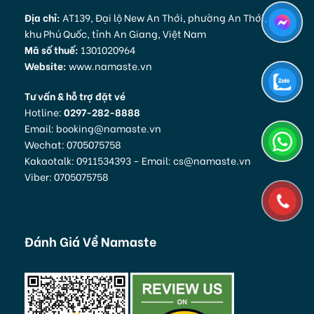
Địa chỉ:
AT139, Đại lộ New An Thới, phường An Thới, Đặc
khu Phú Quốc, tỉnh An Giang, Việt Nam
Mã số thuế:
1301020964
Website:
www.namaste.vn
Tư vấn & hỗ trợ đặt vé
Hotline:
0297-282-8888
Email: booking@namaste.vn
Wechat: 0705075758
Kakaotalk: 0911534393 – Email: cs@namaste.vn
Viber: 0705075758
Đánh Giá Về Namaste