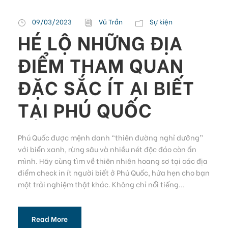
09/03/2023
Vũ Trần
Sự kiện
HÉ LỘ NHỮNG ĐỊA
ĐIỂM THAM QUAN
ĐẶC SẮC ÍT AI BIẾT
TẠI PHÚ QUỐC
Phú Quốc được mệnh danh “thiên đường nghỉ dưỡng”
với biển xanh, rừng sâu và nhiều nét độc đáo còn ẩn
mình. Hãy cùng tìm về thiên nhiên hoang sơ tại các địa
điểm check in ít người biết ở Phú Quốc, hứa hẹn cho bạn
một trải nghiệm thật khác. Không chỉ nổi tiếng...
Read More