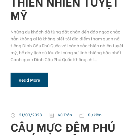
THIÊN NHIÊN TUYỆT
MỸ
Những du khách đã từng đặt chân đến đảo ngọc chắc
hẳn không ai là không biết tới địa điểm tham quan nổi
tiếng Dinh Cậu Phú Quốc với cảnh sắc thiên nhiên tuyệt
mỹ, bề dày lịch sử lâu đời cùng sự linh thiêng bậc nhất.
Cảnh quan Dinh Cậu Phú Quốc Không chỉ...
Read More
21/03/2023
Vũ Trần
Sự kiện
CÂU MỰC ĐÊM PHÚ