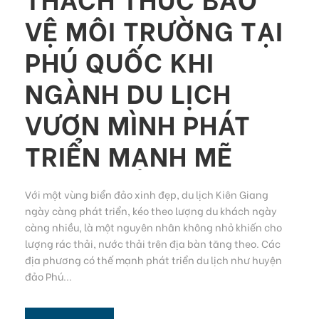
VỆ MÔI TRƯỜNG TẠI
PHÚ QUỐC KHI
NGÀNH DU LỊCH
VƯƠN MÌNH PHÁT
TRIỂN MẠNH MẼ
Với một vùng biển đảo xinh đẹp, du lịch Kiên Giang
ngày càng phát triển, kéo theo lượng du khách ngày
càng nhiều, là một nguyên nhân không nhỏ khiến cho
lượng rác thải, nước thải trên địa bàn tăng theo. Các
địa phương có thế mạnh phát triển du lịch như huyện
đảo Phú...