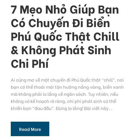
7 Mẹo Nhỏ Giúp Bạn
Có Chuyến Đi Biển
Phú Quốc Thật Chill
& Không Phát Sinh
Chi Phí
Ai cũng mơ về một chuyến đi Phú Quốc thật “chill”, nơi
bạn có thể thoải mái tận hưởng nắng vàng, biển xanh
mà không phải lo lắng về ngân sách. Tuy nhiên, nếu
không có kế hoạch rõ ràng, chi phí phát sinh có thể
khiến bạn “đau đầu”. Đừng lo lắng! Bài viết này...
Read More