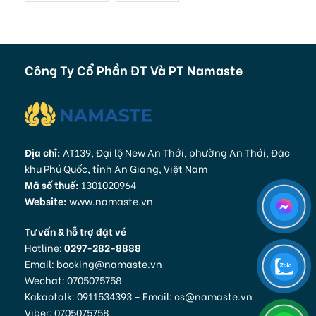
Công Ty Cổ Phần ĐT Và PT Namaste
Địa chỉ:
AT139, Đại lộ New An Thới, phường An Thới, Đặc
khu Phú Quốc, tỉnh An Giang, Việt Nam
Mã số thuế:
1301020964
Website:
www.namaste.vn
Tư vấn & hỗ trợ đặt vé
Hotline:
0297-282-8888
Email: booking@namaste.vn
Wechat: 0705075758
Kakaotalk: 0911534393 – Email: cs@namaste.vn
Viber: 0705075758