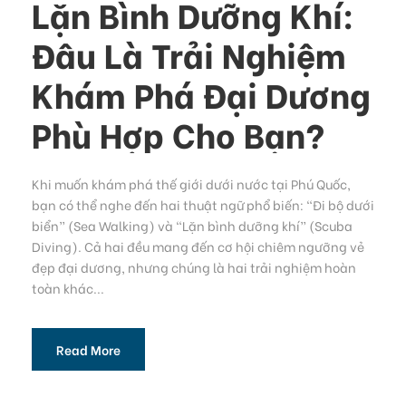
Lặn Bình Dưỡng Khí:
Đâu Là Trải Nghiệm
Khám Phá Đại Dương
Phù Hợp Cho Bạn?
Khi muốn khám phá thế giới dưới nước tại Phú Quốc,
bạn có thể nghe đến hai thuật ngữ phổ biến: “Đi bộ dưới
biển” (Sea Walking) và “Lặn bình dưỡng khí” (Scuba
Diving). Cả hai đều mang đến cơ hội chiêm ngưỡng vẻ
đẹp đại dương, nhưng chúng là hai trải nghiệm hoàn
toàn khác...
Read More