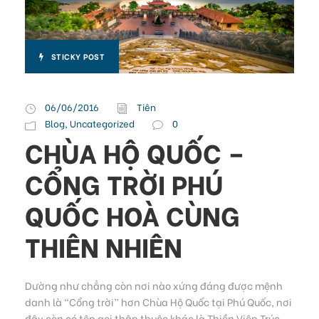
STICKY POST
06/06/2016
Tiên
Blog
,
Uncategorized
0
CHÙA HỘ QUỐC –
CỔNG TRỜI PHÚ
QUỐC HOÀ CÙNG
THIÊN NHIÊN
Dường như chẳng còn nơi nào xứng đáng được mệnh
danh là “Cổng trời” hơn Chùa Hộ Quốc tại Phú Quốc, nơi
đây còn có tên gọi thân thuộc khác là Thiền Viện Trúc