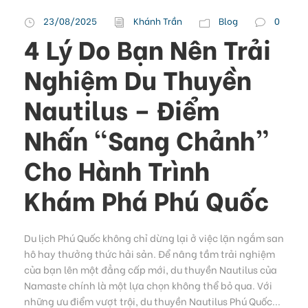
23/08/2025
Khánh Trần
Blog
0
4 Lý Do Bạn Nên Trải
Nghiệm Du Thuyền
Nautilus – Điểm
Nhấn “Sang Chảnh”
Cho Hành Trình
Khám Phá Phú Quốc
Du lịch Phú Quốc không chỉ dừng lại ở việc lặn ngắm san
hô hay thưởng thức hải sản. Để nâng tầm trải nghiệm
của bạn lên một đẳng cấp mới, du thuyền Nautilus của
Namaste chính là một lựa chọn không thể bỏ qua. Với
những ưu điểm vượt trội, du thuyền Nautilus Phú Quốc...