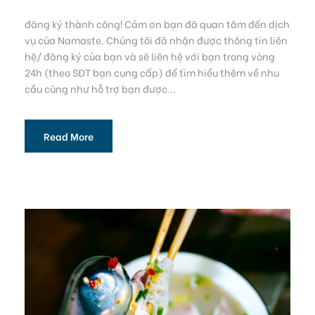
đăng ký thành công! Cảm ơn bạn đã quan tâm đến dịch
vụ của Namaste. Chúng tôi đã nhận được thông tin liên
hệ/ đăng ký của bạn và sẽ liên hệ với bạn trong vòng
24h (theo SĐT bạn cung cấp) để tìm hiểu thêm về nhu
cầu cũng như hỗ trợ bạn được...
Read More