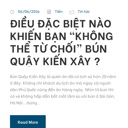
06/06/2016
Tiên
Tin tức
ĐIỀU ĐẶC BIỆT NÀO
KHIẾN BẠN “KHÔNG
THỂ TỪ CHỐI” BÚN
QUẬY KIẾN XÂY ?
Bún Quậy Kiến Xây là quán ăn đã có lịch sử hơn 20 năm
ở đây. Không chỉ khách du lịch ăn mà ngay cả người
dân Phú Quốc cũng đến ăn hàng ngày. Nhìn tô bún thì
có vẻ không hấp dẫn bắt mắt lắm so với bún ở Sài Gòn,
Hà Nội… dưng...
Read More