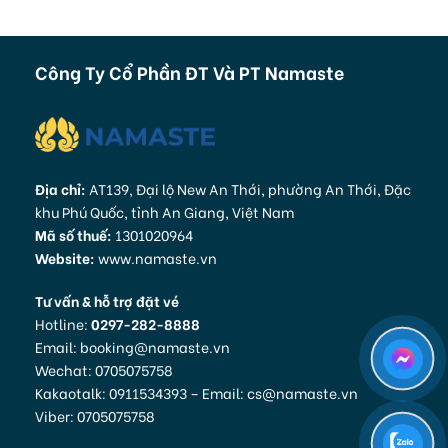
Công Ty Cổ Phần ĐT Và PT Namaste
Địa chỉ:
AT139, Đại lộ New An Thới, phường An Thới, Đặc
khu Phú Quốc, tỉnh An Giang, Việt Nam
Mã số thuế:
1301020964
Website:
www.namaste.vn
Tư vấn & hỗ trợ đặt vé
Hotline:
0297-282-8888
Email: booking@namaste.vn
Wechat: 0705075758
Kakaotalk: 0911534393 – Email: cs@namaste.vn
Viber: 0705075758