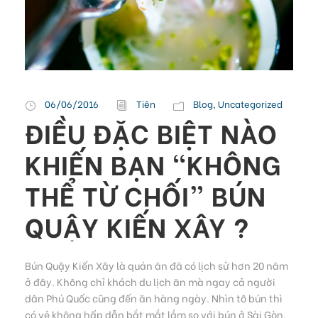
06/06/2016
Tiên
Blog
,
Uncategorized
ĐIỀU ĐẶC BIỆT NÀO
KHIẾN BẠN “KHÔNG
THỂ TỪ CHỐI” BÚN
QUẬY KIẾN XÂY ?
Bún Quậy Kiến Xây là quán ăn đã có lịch sử hơn 20 năm
ở đây. Không chỉ khách du lịch ăn mà ngay cả người
dân Phú Quốc cũng đến ăn hàng ngày. Nhìn tô bún thì
có vẻ không hấp dẫn bắt mắt lắm so với bún ở Sài Gòn,