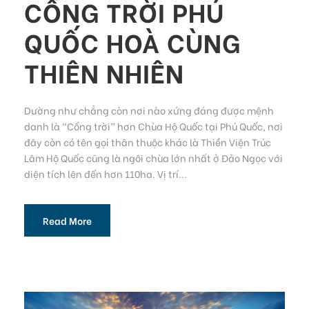
CỔNG TRỜI PHÚ
QUỐC HOÀ CÙNG
THIÊN NHIÊN
Dường như chẳng còn nơi nào xứng đáng được mệnh
danh là “Cổng trời” hơn Chùa Hộ Quốc tại Phú Quốc, nơi
đây còn có tên gọi thân thuộc khác là Thiền Viện Trúc
Lâm Hộ Quốc cũng là ngôi chùa lớn nhất ở Đảo Ngọc với
diện tích lên đến hơn 110ha. Vị trí...
Read More