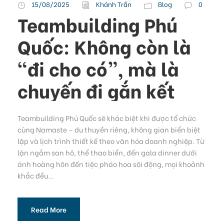
15/08/2025
Khánh Trần
Blog
0
Teambuilding Phú
Quốc: Không còn là
“đi cho có”, mà là
chuyến đi gắn kết
Teambuilding Phú Quốc sẽ khác biệt khi được tổ chức
cùng Namaste – du thuyền riêng, không gian biển biệt
lập và lịch trình thiết kế theo văn hóa doanh nghiệp. Từ
lặn ngắm san hô, thể thao biển, đến gala dinner dưới
ánh hoàng hôn đến tiệc pháo hoa sôi động, mọi khoảnh
khắc đều...
Read More