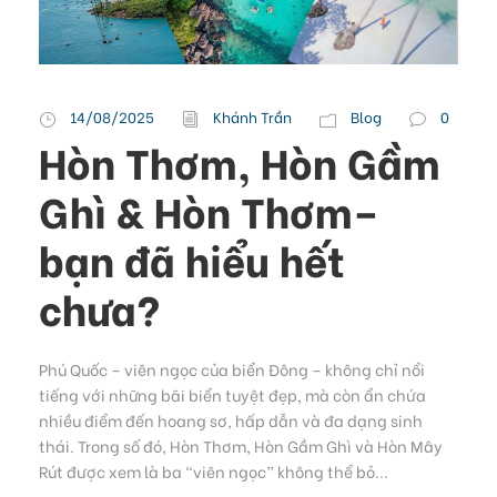
14/08/2025
Khánh Trần
Blog
0
Hòn Thơm, Hòn Gầm
Ghì & Hòn Thơm–
bạn đã hiểu hết
chưa?
Phú Quốc – viên ngọc của biển Đông – không chỉ nổi
tiếng với những bãi biển tuyệt đẹp, mà còn ẩn chứa
nhiều điểm đến hoang sơ, hấp dẫn và đa dạng sinh
thái. Trong số đó, Hòn Thơm, Hòn Gầm Ghì và Hòn Mây
Rút được xem là ba “viên ngọc” không thể bỏ...