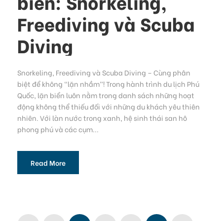
biển: Snorkeling,
Freediving và Scuba
Diving
Snorkeling, Freediving và Scuba Diving – Cùng phân
biệt để không “lặn nhầm”! Trong hành trình du lịch Phú
Quốc, lặn biển luôn nằm trong danh sách những hoạt
động không thể thiếu đối với những du khách yêu thiên
nhiên. Với làn nước trong xanh, hệ sinh thái san hô
phong phú và các cụm...
Read More