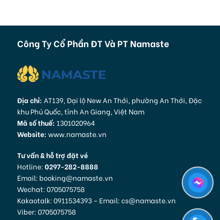
Công Ty Cổ Phần ĐT Và PT Namaste
Địa chỉ:
AT139, Đại lộ New An Thới, phường An Thới, Đặc
khu Phú Quốc, tỉnh An Giang, Việt Nam
Mã số thuế:
1301020964
Website:
www.namaste.vn
Tư vấn & hỗ trợ đặt vé
Hotline:
0297-282-8888
Email: booking@namaste.vn
Wechat: 0705075758
Kakaotalk: 0911534393 – Email: cs@namaste.vn
Viber: 0705075758