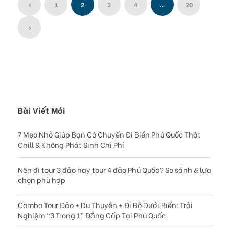
1
2
3
4
…
20
Bài Viết Mới
7 Mẹo Nhỏ Giúp Bạn Có Chuyến Đi Biển Phú Quốc Thật
Chill & Không Phát Sinh Chi Phí
Nên đi tour 3 đảo hay tour 4 đảo Phú Quốc? So sánh & lựa
chọn phù hợp
Combo Tour Đảo + Du Thuyền + Đi Bộ Dưới Biển: Trải
Nghiệm “3 Trong 1” Đẳng Cấp Tại Phú Quốc