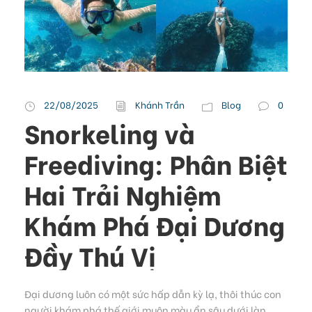
22/08/2025
Khánh Trần
Blog
0
Snorkeling và
Freediving: Phân Biệt
Hai Trải Nghiệm
Khám Phá Đại Dương
Đầy Thú Vị
Đại dương luôn có một sức hấp dẫn kỳ lạ, thôi thúc con
người khám phá thế giới muôn màu ẩn sâu dưới làn