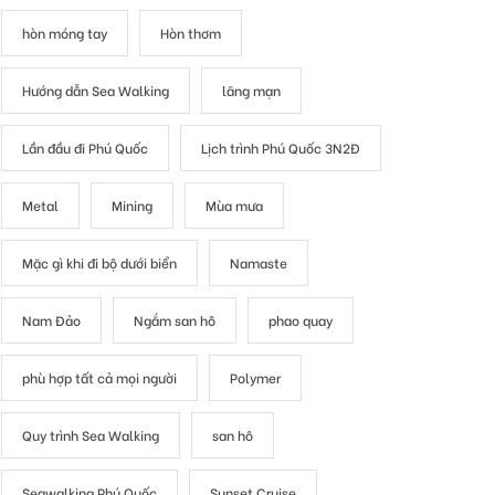
hòn móng tay
Hòn thơm
Hướng dẫn Sea Walking
lãng mạn
Lần đầu đi Phú Quốc
Lịch trình Phú Quốc 3N2Đ
Metal
Mining
Mùa mưa
Mặc gì khi đi bộ dưới biển
Namaste
Nam Đảo
Ngắm san hô
phao quay
phù hợp tất cả mọi người
Polymer
Quy trình Sea Walking
san hô
Seawalking Phú Quốc
Sunset Cruise