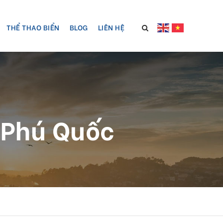
THỂ THAO BIỂN
BLOG
LIÊN HỆ
t Phú Quốc