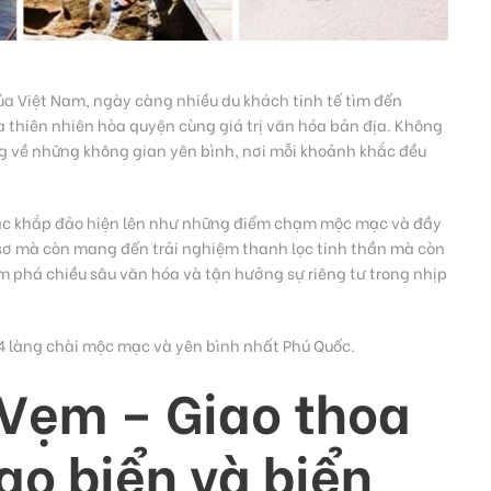
a Việt Nam, ngày càng nhiều du khách tinh tế tìm đến
 thiên nhiên hòa quyện cùng giá trị văn hóa bản địa. Không
ng về những không gian yên bình, nơi mỗi khoảnh khắc đều
 rác khắp đảo hiện lên như những điểm chạm mộc mạc và đầy
 sơ mà còn mang đến trải nghiệm thanh lọc tinh thần mà còn
 phá chiều sâu văn hóa và tận hưởng sự riêng tư trong nhịp
4 làng chài mộc mạc và yên bình nhất Phú Quốc.
 Vẹm – Giao thoa
ao biển và biển