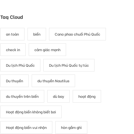
Tag Cloud
an toàn
biển
Cano phao chuối Phú Quốc
check in
cảm giác mạnh
Du lịch Phú Quốc
Du lịch Phú Quốc tự túc
Du thuyền
du thuyền Nautilus
du thuyền trên biển
dù bay
hoạt động
Hoạt động biển không biết bơi
Hoạt động biển vui nhộn
hòn gầm ghì