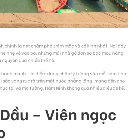
nh chính là nét chấm phá trầm mặc và cổ kính nhất. Nơi đây
g nhè nhẹ vỗ vào bờ, những mái nhà gỗ đơn sơ bạc màu nắng
ữ nguyên qua nhiều thế hệ.
 thanh mảnh – là điểm dừng chân lý tưởng vào mỗi sớm tinh
dài sắc vàng rực rỡ trên mặt nước phẳng lặng, mang đến cho
hực tại và mơ tưởng. Hàm Ninh không quá nhiều điều để kể,
 Dầu – Viên ngọc
o