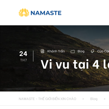
24
Khánh Trần
Blog
Cửa Cạ
Vi vu tại 4
TH7
NAMASTE - THẾ GIỚI BIỂN XIN CHÀO
>
Blog
>