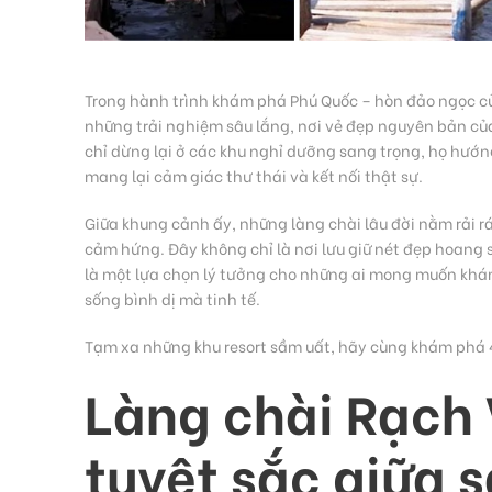
Trong hành trình khám phá Phú Quốc – hòn đảo ngọc củ
những trải nghiệm sâu lắng, nơi vẻ đẹp nguyên bản của
chỉ dừng lại ở các khu nghỉ dưỡng sang trọng, họ hướ
mang lại cảm giác thư thái và kết nối thật sự.
Giữa khung cảnh ấy, những làng chài lâu đời nằm rải
cảm hứng. Đây không chỉ là nơi lưu giữ nét đẹp hoang
là một lựa chọn lý tưởng cho những ai mong muốn khám
sống bình dị mà tinh tế.
Tạm xa những khu resort sầm uất, hãy cùng khám phá 
Làng chài Rạch
tuyệt sắc giữa s