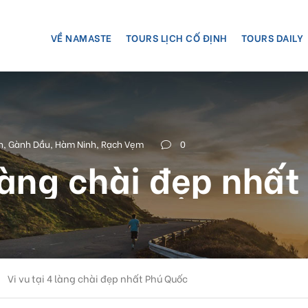
VỀ NAMASTE
TOURS LỊCH CỐ ĐỊNH
TOURS DAILY
n
,
Gành Dầu
,
Hàm Ninh
,
Rạch Vẹm
0
 làng chài đẹp nhấ
Vi vu tại 4 làng chài đẹp nhất Phú Quốc