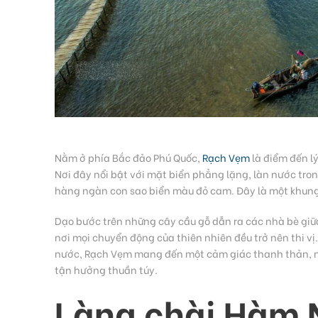
Nằm ở phía Bắc đảo Phú Quốc,
Rạch Vẹm
là điểm đến lý
Nơi đây nổi bật với mặt biển phẳng lặng, làn nước tron
hàng ngàn con sao biển màu đỏ cam. Đây là một khung
Dạo bước trên những cây cầu gỗ dẫn ra các nhà bè giữ
nơi mọi chuyển động của thiên nhiên đều trở nên thi vị
nước, Rạch Vẹm mang đến một cảm giác thanh thản, nh
tận hưởng thuần túy.
Làng chài Hàm N