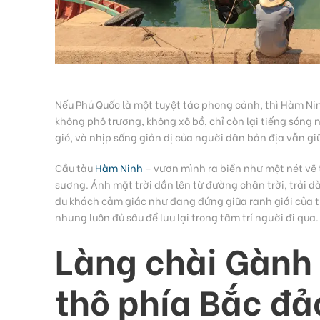
Nếu Phú Quốc là một tuyệt tác phong cảnh, thì Hàm Ni
không phô trương, không xô bồ, chỉ còn lại tiếng són
gió, và nhịp sống giản dị của người dân bản địa vẫn gi
Cầu tàu
Hàm Ninh
– vươn mình ra biển như một nét vẽ
sương. Ánh mặt trời dần lên từ đường chân trời, trải 
du khách cảm giác như đang đứng giữa ranh giới của t
nhưng luôn đủ sâu để lưu lại trong tâm trí người đi qua.
Làng chài Gành
thô phía Bắc đả