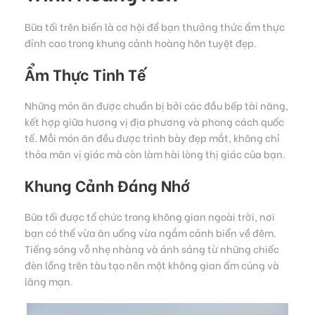
Bữa tối trên biển là cơ hội để bạn thưởng thức ẩm thực
đỉnh cao trong khung cảnh hoàng hôn tuyệt đẹp.
Ẩm Thực Tinh Tế
Những món ăn được chuẩn bị bởi các đầu bếp tài năng,
kết hợp giữa hương vị địa phương và phong cách quốc
tế. Mỗi món ăn đều được trình bày đẹp mắt, không chỉ
thỏa mãn vị giác mà còn làm hài lòng thị giác của bạn.
Khung Cảnh Đáng Nhớ
Bữa tối được tổ chức trong không gian ngoài trời, nơi
bạn có thể vừa ăn uống vừa ngắm cảnh biển về đêm.
Tiếng sóng vỗ nhẹ nhàng và ánh sáng từ những chiếc
đèn lồng trên tàu tạo nên một không gian ấm cúng và
lãng mạn.