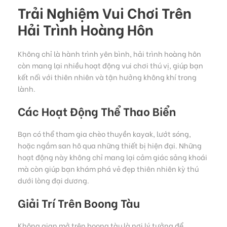
Trải Nghiệm Vui Chơi Trên
Hải Trình Hoàng Hôn
Không chỉ là hành trình yên bình, hải trình hoàng hôn
còn mang lại nhiều hoạt động vui chơi thú vị, giúp bạn
kết nối với thiên nhiên và tận hưởng không khí trong
lành.
Các Hoạt Động Thể Thao Biển
Bạn có thể tham gia chèo thuyền kayak, lướt sóng,
hoặc ngắm san hô qua những thiết bị hiện đại. Những
hoạt động này không chỉ mang lại cảm giác sảng khoái
mà còn giúp bạn khám phá vẻ đẹp thiên nhiên kỳ thú
dưới lòng đại dương.
Giải Trí Trên Boong Tàu
Không gian mở trên boong tàu là nơi lý tưởng để