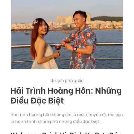
du lịch phú quốc
Hải Trình Hoàng Hôn: Những
Điều Đặc Biệt
Hải trình hoàng hôn không chỉ là một chuyến đi, mà còn
là hành trình khám phá những điều đặc biệt.