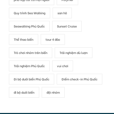
Quy trình Sea Walking
san hô
Seawalking Phú Quốc
Sunset Cruise
Thể thao biển
tour 4 đảo
Trò chơi nhóm trên biển
Trải nghiệm dù lượn
Trải nghiệm Phú Quốc
vui chơi
Đi bộ dưới biển Phú Quốc
Điểm check-in Phú Quốc
đi bộ dưới biển
đội nhóm