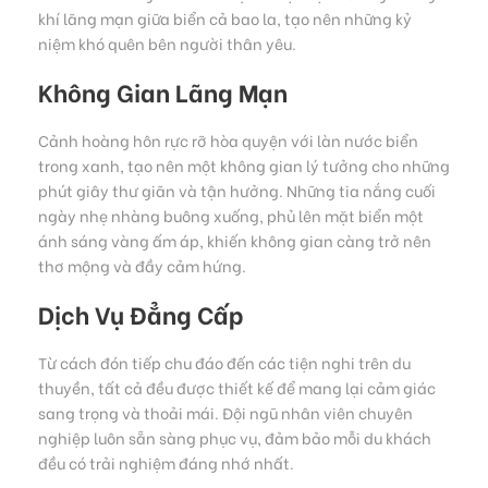
khí lãng mạn giữa biển cả bao la, tạo nên những kỷ
niệm khó quên bên người thân yêu.
Không Gian Lãng Mạn
Cảnh hoàng hôn rực rỡ hòa quyện với làn nước biển
trong xanh, tạo nên một không gian lý tưởng cho những
phút giây thư giãn và tận hưởng. Những tia nắng cuối
ngày nhẹ nhàng buông xuống, phủ lên mặt biển một
ánh sáng vàng ấm áp, khiến không gian càng trở nên
thơ mộng và đầy cảm hứng.
Dịch Vụ Đẳng Cấp
Từ cách đón tiếp chu đáo đến các tiện nghi trên du
thuyền, tất cả đều được thiết kế để mang lại cảm giác
sang trọng và thoải mái. Đội ngũ nhân viên chuyên
nghiệp luôn sẵn sàng phục vụ, đảm bảo mỗi du khách
đều có trải nghiệm đáng nhớ nhất.