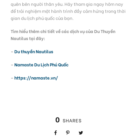
quên bên người thân yêu. Hãy tham gia ngay hôm nay
để trải nghiệm một hành trình đầy cảm hứng trong thời
gian du lịch phú quốc của bạn.
Tìm hiểu thêm chi tiết về các dịch vụ của Du Thuyền
Nautilus tại đây:
–
Du thuyền Nautilus
–
Namaste Du Lịch Phú Quốc
–
https://namaste.vn/
0
SHARES