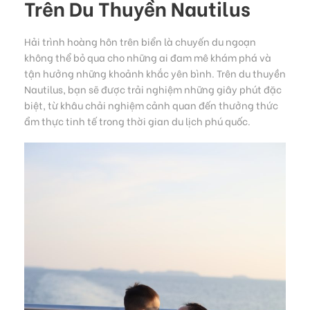
Trên Du Thuyền Nautilus
Hải trình hoàng hôn trên biển là chuyến du ngoạn
không thể bỏ qua cho những ai đam mê khám phá và
tận hưởng những khoảnh khắc yên bình. Trên du thuyền
Nautilus, bạn sẽ được trải nghiệm những giây phút đặc
biệt, từ khâu chải nghiệm cảnh quan đến thưởng thức
ẩm thực tinh tế trong thời gian du lịch phú quốc.