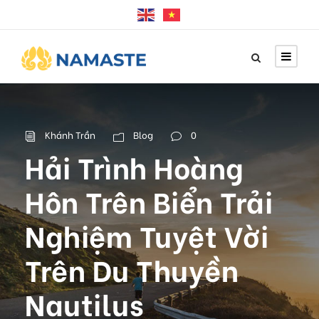
Khánh Trần
Blog
0
Hải Trình Hoàng
Hôn Trên Biển Trải
Nghiệm Tuyệt Vời
Trên Du Thuyền
Nautilus