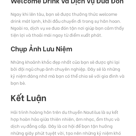
Welcome Drink Và Dịch Vụ Đưa Đón
Ngay khi lên tàu, bạn sẽ được thưởng thức welcome
drink mát lạnh, khởi đầu chuyến đi trong sự hân hoan.
Ngoài ra, dịch vụ xe đưa đón tận nơi giúp bạn cảm thấy
tiện lợi và thoải mái ngay từ điểm xuất phát.
Chụp Ảnh Lưu Niệm
Những khoảnh khắc đẹp nhất của bạn sẽ được ghi lại
bởi đội ngũ chụp ảnh chuyên nghiệp. Đây sẽ là những
kỷ niệm đáng nhớ mà bạn có thể chia sẻ với gia đình và
bạn bè.
Kết Luận
Hải trình hoàng hôn trên du thuyền Nautilus là sự kết
hợp hoàn hảo giữa thiên nhiên, âm nhạc, ẩm thực và
dịch vụ đẳng cấp. Đây là cơ hội để bạn tận hưởng
những giây phút tuyệt vời, tạo nên những kỷ niệm khó