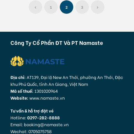
1
2
3
Công Ty Cổ Phần ĐT Và PT Namaste
Địa chỉ:
AT139, Đại lộ New An Thới, phường An Thới, Đặc
khu Phú Quốc, tỉnh An Giang, Việt Nam
Mã số thuế:
1301020964
Website:
www.namaste.vn
Tư vấn & hỗ trợ đặt vé
Hotline:
0297-282-8888
Email: booking@namaste.vn
Wechat: 0705075758