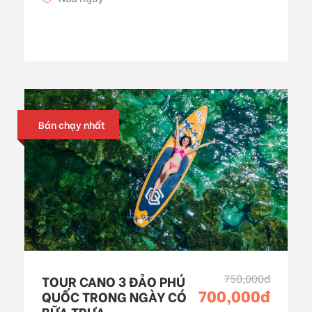
Bán chạy nhất
750,000đ
TOUR CANO 3 ĐẢO PHÚ
700,000đ
QUỐC TRONG NGÀY CÓ
BỮA TRƯA