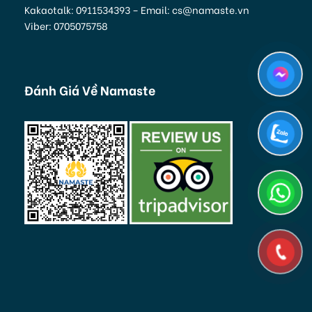
Kakaotalk: 0911534393 – Email: cs@namaste.vn
Viber: 0705075758
Đánh Giá Về Namaste