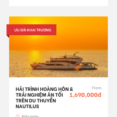
ƯU ĐÃI KHAI TRƯƠNG
From
HẢI TRÌNH HOÀNG HÔN &
1,690,000đ
TRẢI NGHIỆM ĂN TỐI
TRÊN DU THUYỀN
NAUTILUS
Nửa ngày