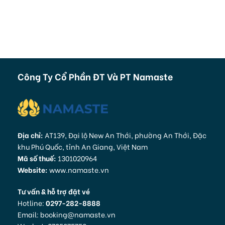
“khổng lồ đến ngỡ ngàng” – chiêm ngưỡng một đại
dương thu nhỏ đầy kỳ thú mà bạn chỉ có thể nhìn thấy
chúng trên Tivi hay Youtube… Ngoài ra, bạn còn được
tận tay cho cả một đàn cá ăn ngay dưới đáy đại
dương.
Thợ lặn chuyên nghiệp sẽ quay video và chụp ảnh
Công Ty Cổ Phần ĐT Và PT Namaste
những khoảnh khắc đáng nhớ để quý khách lưu giữ kỷ
niệm.
Tham quan Du Thuyền Nautilus
Địa chỉ:
AT139, Đại lộ New An Thới, phường An Thới, Đặc
khu Phú Quốc, tỉnh An Giang, Việt Nam
Mã số thuế:
1301020964
Sau khi tắm tráng nước ngọt, quý khách có thể tham
Website:
www.namaste.vn
quan và checkin tại Du Thuyền Nautilus – tổ hợp vui
chơi giải trí trên biển đầu tiên tại Việt Nam .
Tư vấn & hỗ trợ đặt vé
Hotline:
0297-282-8888
Email: booking@namaste.vn