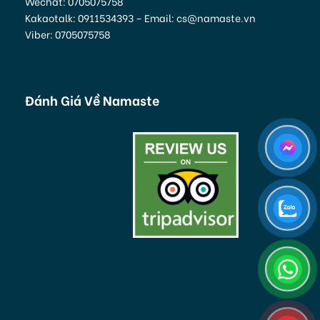
Wechat: 0705075758
Kakaotalk: 0911534393 – Email: cs@namaste.vn
Viber: 0705075758
Đánh Giá Về Namaste
4 Lý Do Bạn Nên Trải Nghiệm Du Thuyền Nautilus