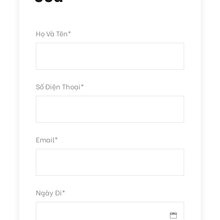
ngay dưới đáy biển.
Họ Và Tên
*
Điểm đón
Công viên san hô Phú Quốc (
Google Map
)
Quý khách tự túc di chuyển đến Công viên bằng các
hình thức như:
Số Điện Thoại
*
+ Cano theo tour đảo.
+ Tàu theo tour đảo.
Email
*
+ Thuê tàu hoặc cano riêng.
+ Đặt theo gói combo có kèm cano của Namaste.
Ngày Đi
*
Giờ khởi hành
Tùy chọn