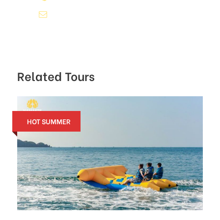
booking@namaste.vn
Related Tours
HOT SUMMER
Hành trình
Đến công viên san hô Phú Quốc
Với gói trải nghiệm Seawalker Tiêu Chuẩn, bạn sẽ tự