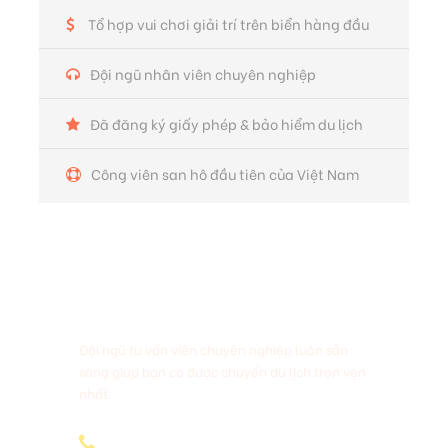
Đồ lặn
Tổ hợp vui chơi giải trí trên biển hàng đầu
Tủ giữ đồ
Đội ngũ nhân viên chuyên nghiệp
Khăn
Dép
Đã đăng ký giấy phép & bảo hiểm du lịch
Công viên san hô đầu tiên của Việt Nam
Hình ảnh
Cần Hỗ Trợ?
Đội ngũ tư vấn viên chuyên nghiệp luôn sẵn
sàng giúp bạn có được chuyến du lịch trọn vẹn
nhất.
0297.282.8888