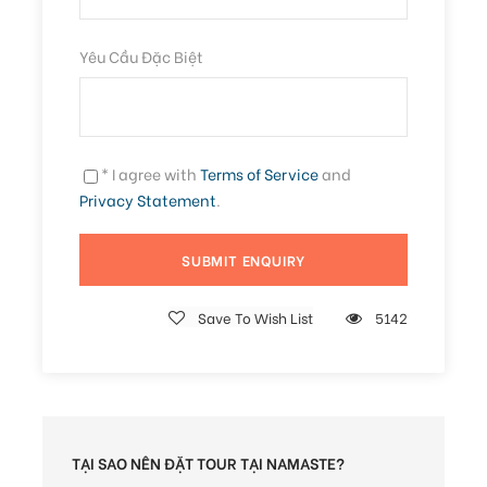
Bao gồm
Yêu Cầu Đặc Biệt
Vé đi bộ dưới đáy biển tiêu chuẩn 15 phút
Hướng dẫn viên địa phương chuyên nghiệp
Bảo hiểm du lịch
* I agree with
Terms of Service
and
Tất cả dụng cụ an toàn cần thiết khi bơi lặn
Privacy Statement
.
Quay video và chụp ảnh tại công viên san hô
Không bao gồm
Xe đưa đón
Save To Wish List
5142
Cano đưa đón
Thuế và phí dịch vụ (không bắt buộc)
Chi phí phát sinh
TẠI SAO NÊN ĐẶT TOUR TẠI NAMASTE?
Miễn phí