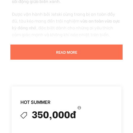
sôi động giữa biển xanh.
Được vận hành bởi Jetski cùng trang bị an toàn đầy
đủ, tàu kéo mang đến trải nghiệm
vừa an toàn vừa cực
kỳ đáng nhớ
, đặc biệt dành cho những ai yêu thích
cảm giác mạnh và không khí náo nhiệt trên biển.
READ MORE
HOT SUMMER
350,000đ