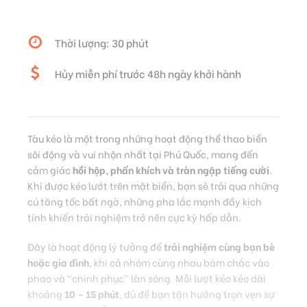
Thời lượng: 30 phút
Hủy miễn phí trước 48h ngày khởi hành
Tàu kéo là một trong những hoạt động thể thao biển
sôi động và vui nhộn nhất tại Phú Quốc, mang đến
cảm giác
hồi hộp, phấn khích và tràn ngập tiếng cười
.
Khi được kéo lướt trên mặt biển, bạn sẽ trải qua những
cú tăng tốc bất ngờ, những pha lắc mạnh đầy kịch
tính khiến trải nghiệm trở nên cực kỳ hấp dẫn.
Đây là hoạt động lý tưởng để
trải nghiệm cùng bạn bè
hoặc gia đình
, khi cả nhóm cùng nhau bám chắc vào
phao và “chinh phục” làn sóng. Mỗi lượt kéo kéo dài
khoảng
10 – 15 phút
, đủ để bạn tận hưởng trọn vẹn sự