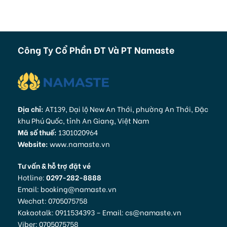
Công Ty Cổ Phần ĐT Và PT Namaste
Địa chỉ:
AT139, Đại lộ New An Thới, phường An Thới, Đặc
khu Phú Quốc, tỉnh An Giang, Việt Nam
Mã số thuế:
1301020964
Website:
www.namaste.vn
Tư vấn & hỗ trợ đặt vé
Hotline:
0297-282-8888
Email: booking@namaste.vn
Wechat: 0705075758
Kakaotalk: 0911534393 – Email: cs@namaste.vn
Viber: 0705075758