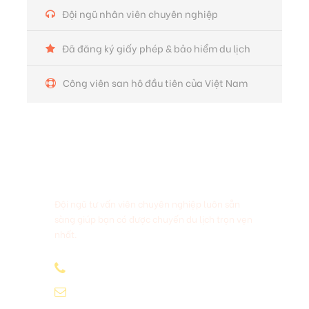
Đội ngũ nhân viên chuyên nghiệp
Đã đăng ký giấy phép & bảo hiểm du lịch
Công viên san hô đầu tiên của Việt Nam
Cần Hỗ Trợ?
Đội ngũ tư vấn viên chuyên nghiệp luôn sẵn
sàng giúp bạn có được chuyến du lịch trọn vẹn
nhất.
0297.282.8888
booking@namaste.vn