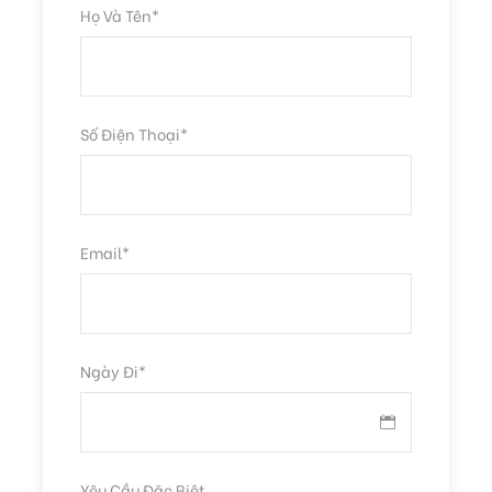
Họ Và Tên
*
Số Điện Thoại
*
Email
*
Ngày Đi
*
GIÁ TRẢI NGHIỆM TÀU KÉO
350.000 VND / PAX
Yêu Cầu Đặc Biệt