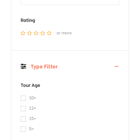
Rating
or more
Type Filter
Tour Age
10+
12+
15+
5+