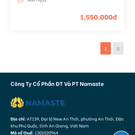
1,550,000đ
1
2
Công Ty Cổ Phần ĐT Và PT Namaste
Địa chỉ:
AT139, Đại lộ New An Thới, phường An Thới, Đặc
khu Phú Quốc, tỉnh An Giang, Việt Nam
Mã số thuế:
1301020964