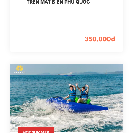
TRÊN MẶT BIỂN PHÚ QUỐC
350,000đ
HOT SUMMER