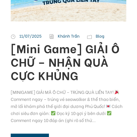
11/07/2025
Khánh Trần
Blog
[Mini Game] GIẢI Ô
CHỮ – NHẬN QUÀ
CỰC KHỦNG
[MINIGAME] GIẢI MÃ Ô CHỮ – TRÚNG QUÀ LIỀN TAY!
Comment ngay – trúng vé seawalker & thể thao biển,
mở lối khám phá thế giới đại dương Phú Quốc!
Cách
chơi siêu đơn giản:
Đọc kỹ 10 gợi ý bên dưới
Comment ngay 10 đáp án (ghi rõ số thứ...