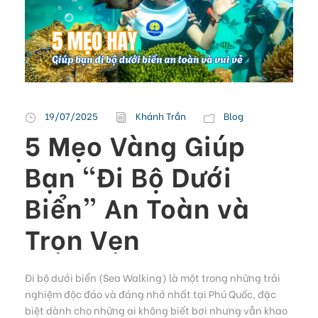
19/07/2025
Khánh Trần
Blog
5 Mẹo Vàng Giúp
Bạn “Đi Bộ Dưới
Biển” An Toàn và
Trọn Vẹn
Đi bộ dưới biển (Sea Walking) là một trong những trải
nghiệm độc đáo và đáng nhớ nhất tại Phú Quốc, đặc
biệt dành cho những ai không biết bơi nhưng vẫn khao