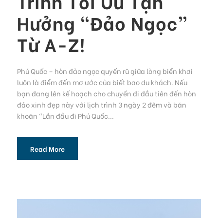
Trình Tối Ưu Tận
Hưởng “Đảo Ngọc”
Từ A-Z!
Phú Quốc – hòn đảo ngọc quyến rũ giữa lòng biển khơi
luôn là điểm đến mơ ước của biết bao du khách. Nếu
bạn đang lên kế hoạch cho chuyến đi đầu tiên đến hòn
đảo xinh đẹp này với lịch trình 3 ngày 2 đêm và băn
khoăn “Lần đầu đi Phú Quốc...
Read More