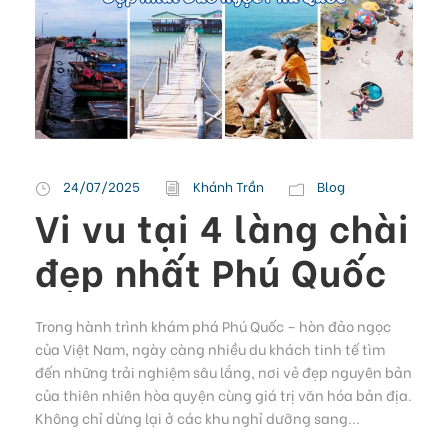
24/07/2025
Khánh Trần
Blog
Vi vu tại 4 làng chài
đẹp nhất Phú Quốc
Trong hành trình khám phá Phú Quốc – hòn đảo ngọc
của Việt Nam, ngày càng nhiều du khách tinh tế tìm
đến những trải nghiệm sâu lắng, nơi vẻ đẹp nguyên bản
của thiên nhiên hòa quyện cùng giá trị văn hóa bản địa.
Không chỉ dừng lại ở các khu nghỉ dưỡng sang...