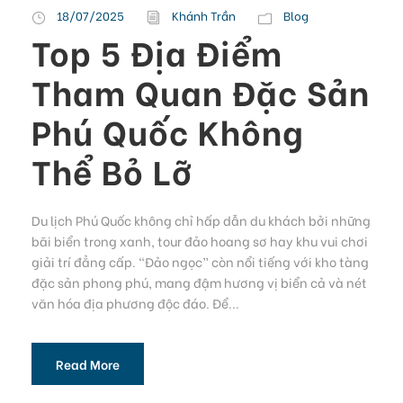
18/07/2025
Khánh Trần
Blog
Top 5 Địa Điểm
Tham Quan Đặc Sản
Phú Quốc Không
Thể Bỏ Lỡ
Du lịch Phú Quốc không chỉ hấp dẫn du khách bởi những
bãi biển trong xanh, tour đảo hoang sơ hay khu vui chơi
giải trí đẳng cấp. “Đảo ngọc” còn nổi tiếng với kho tàng
đặc sản phong phú, mang đậm hương vị biển cả và nét
văn hóa địa phương độc đáo. Để...
Read More