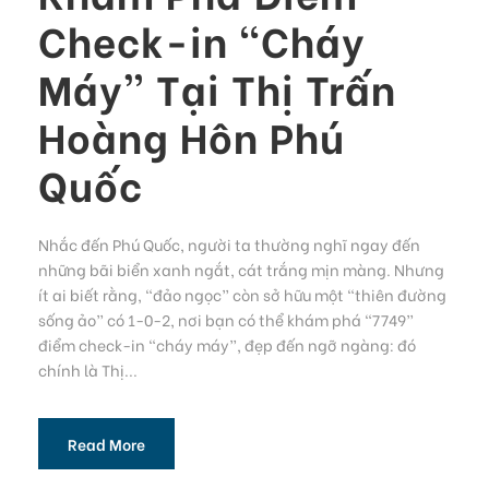
Check-in “Cháy
Máy” Tại Thị Trấn
Hoàng Hôn Phú
Quốc
Nhắc đến Phú Quốc, người ta thường nghĩ ngay đến
những bãi biển xanh ngắt, cát trắng mịn màng. Nhưng
ít ai biết rằng, “đảo ngọc” còn sở hữu một “thiên đường
sống ảo” có 1-0-2, nơi bạn có thể khám phá “7749”
điểm check-in “cháy máy”, đẹp đến ngỡ ngàng: đó
chính là Thị...
Read More