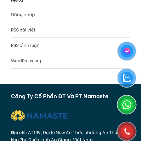
Đăng nhập
RSS bài viết
RSS bình luận
WordPress.org
Công Ty Cổ Phần ĐT Và PT Namaste
Địa chỉ:
AT139, Đại lộ New An Thới, phường An Thới, Đặc
khu Phú Quốc, tỉnh An Giang, Việt Nam