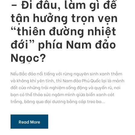
– Đi đâu, làm gì để
tận hưởng trọn vẹn
“thiên đường nhiệt
đới” phía Nam đảo
Ngọc?
Nếu Bắc đảo nổi tiếng với rừng nguyên sinh xanh thẳm
và không khí yên tĩnh, thì Nam đảo Phú Quốc lại là mảnh
đất của những trải nghiệm sống động và quyến rũ, nơi
bạn có thể thỏa sức ngâm mình giữa biển xanh cát
trắng, băng qua đại dương bằng cáp treo ba...
Read More