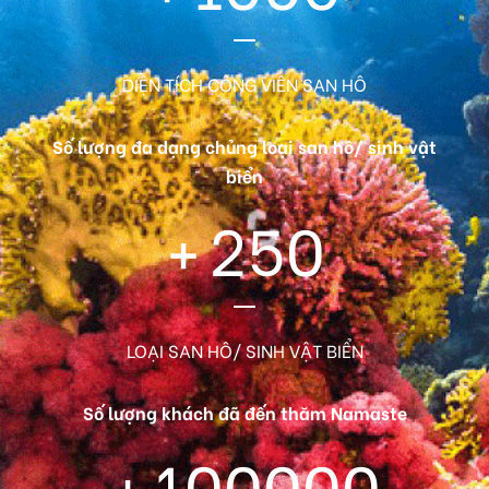
DIỆN TÍCH CÔNG VIÊN SAN HÔ
Số lượng đa dạng chủng loại san hô/ sinh vật
biển
+
250
LOẠI SAN HÔ/ SINH VẬT BIỂN
Số lượng khách đã đến thăm Namaste
+
100000