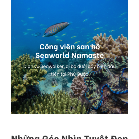
Công viên san hô
Seaworld Namaste
Dịch vụ Seawalker, đi bộ dưới đáy biển đầu
tiên tại Phú Quốc
Những Góc Nhìn Tuyệt Đẹp