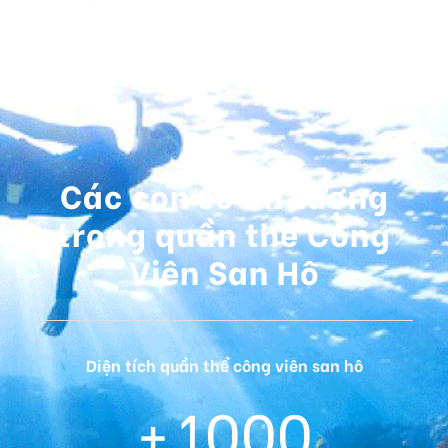
Các con số ấn tượng
trong quần thể Công
Viên San Hô
Diện tích quần thể công viên san hô
+
1000