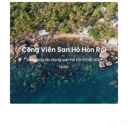
Công Viên San Hô Hòn Rỏi
Số lượng đa dạng san hô lớn nhất Việt
Nam