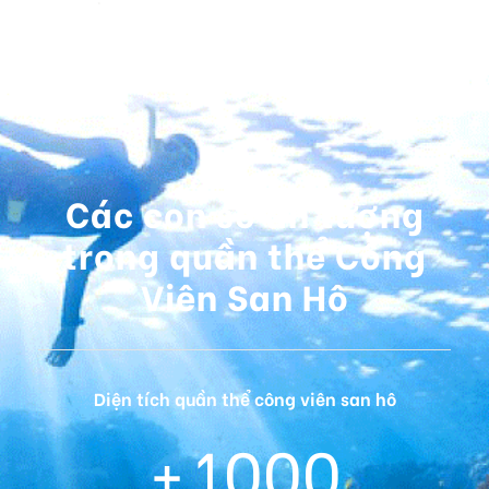
Các con số ấn tượng
trong quần thể Công
Viên San Hô
Diện tích quần thể công viên san hô
+
1000