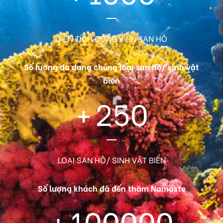
DIỆN TÍCH CÔNG VIÊN SAN HÔ
Số lượng đa dạng chủng loại san hô/ sinh vật
biển
+
250
LOẠI SAN HÔ/ SINH VẬT BIỂN
Số lượng khách đã đến thăm Namaste
+
100000