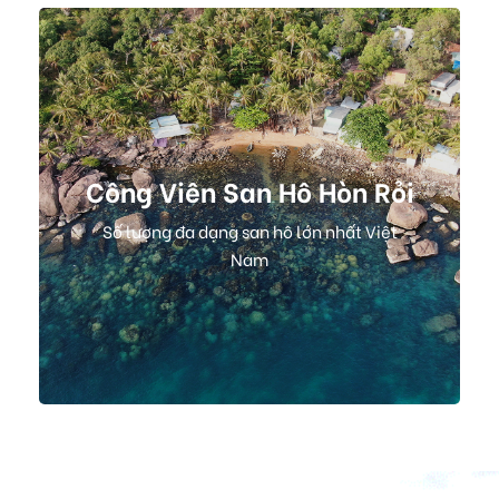
Công Viên San Hô Hòn Rỏi
Số lượng đa dạng san hô lớn nhất Việt
Nam