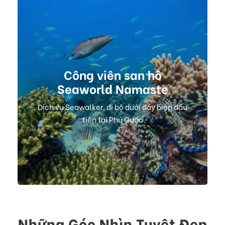
Công viên san hô
Seaworld Namaste
Dịch vụ Seawalker, đi bộ dưới đáy biển đầu
tiên tại Phú Quốc
Những Góc Nhìn Tuyệt Đẹp