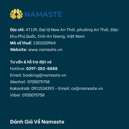
Địa chỉ:
AT139, Đại lộ New An Thới, phường An Thới, Đặc
khu Phú Quốc, tỉnh An Giang, Việt Nam
Mã số thuế:
1301020964
Website:
www.namaste.vn
Tư vấn & hỗ trợ đặt vé
Hotline:
0297-282-8888
Email: booking@namaste.vn
Wechat: 0705075758
Kakaotalk: 0911534393 – Email: cs@namaste.vn
Viber: 0705075758
Đánh Giá Về Namaste