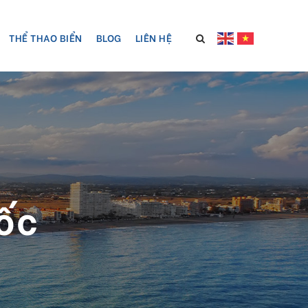
THỂ THAO BIỂN
BLOG
LIÊN HỆ
ốc