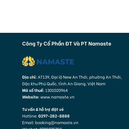
Công Ty Cổ Phần ĐT Và PT Namaste
Địa chỉ:
AT139, Đại lộ New An Thới, phường An Thới,
Đặc khu Phú Quốc, tỉnh An Giang, Việt Nam
Mã số thuế:
1301020964
Website:
www.namaste.vn
Tư vấn & hỗ trợ đặt vé
Hotline:
0297-282-8888
Email: booking@namaste.vn
Wechat: 0705075758