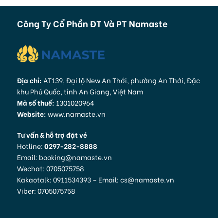
Công Ty Cổ Phần ĐT Và PT Namaste
Địa chỉ:
AT139, Đại lộ New An Thới, phường An Thới, Đặc
khu Phú Quốc, tỉnh An Giang, Việt Nam
Mã số thuế:
1301020964
Website:
www.namaste.vn
Tư vấn & hỗ trợ đặt vé
Hotline:
0297-282-8888
Email: booking@namaste.vn
Wechat: 0705075758
Kakaotalk: 0911534393 – Email: cs@namaste.vn
Viber: 0705075758