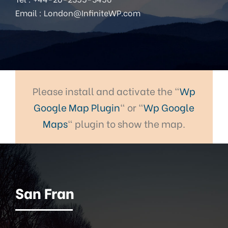
Email : London@InfiniteWP.com
Please install and activate the "
Wp
Google Map Plugin
" or "
Wp Google
Maps
" plugin to show the map.
San Fran