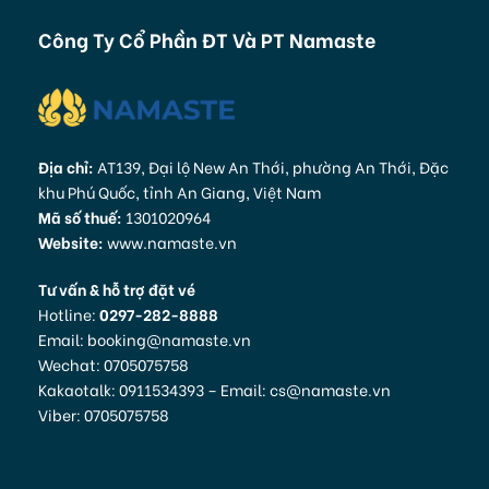
Công Ty Cổ Phần ĐT Và PT Namaste
Địa chỉ:
AT139, Đại lộ New An Thới, phường An Thới, Đặc
khu Phú Quốc, tỉnh An Giang, Việt Nam
Mã số thuế:
1301020964
Website:
www.namaste.vn
Tư vấn & hỗ trợ đặt vé
Hotline:
0297-282-8888
Email: booking@namaste.vn
Wechat: 0705075758
Kakaotalk: 0911534393 – Email: cs@namaste.vn
Viber: 0705075758