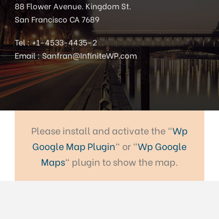
88 Flower Avenue. Kingdom St.
San Francisco CA 7689
Tel : +1-4533-4435-2
Email : Sanfran@InfiniteWP.com
Please install and activate the "
Wp
Google Map Plugin
" or "
Wp Google
Maps
" plugin to show the map.