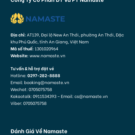
Địa chỉ:
AT139, Đại lộ New An Thới, phường An Thới, Đặc
khu Phú Quốc, tỉnh An Giang, Việt Nam
Mã số thuế:
1301020964
Website:
www.namaste.vn
Tư vấn & hỗ trợ đặt vé
Hotline:
0297-282-8888
Email: booking@namaste.vn
Wechat: 0705075758
Kakaotalk: 0911534393 – Email: cs@namaste.vn
Viber: 0705075758
Đánh Giá Về Namaste