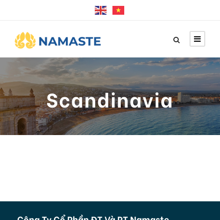
Scandinavia
Công Ty Cổ Phần ĐT Và PT Namaste