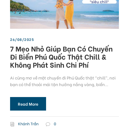
26/08/2025
7 Mẹo Nhỏ Giúp Bạn Có Chuyến
Đi Biển Phú Quốc Thật Chill &
Không Phát Sinh Chi Phí
Ai cũng mơ về một chuyến đi Phú Quốc thật “chill”, nơi
bạn có thể thoải mái tận hưởng nắng vàng, biển...
Read More
Khánh Trần
0