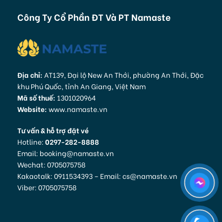
Công Ty Cổ Phần ĐT Và PT Namaste
Địa chỉ:
AT139, Đại lộ New An Thới, phường An Thới, Đặc
khu Phú Quốc, tỉnh An Giang, Việt Nam
Mã số thuế:
1301020964
Website:
www.namaste.vn
Tư vấn & hỗ trợ đặt vé
Hotline:
0297-282-8888
Email: booking@namaste.vn
Wechat: 0705075758
Kakaotalk: 0911534393 – Email: cs@namaste.vn
Viber: 0705075758