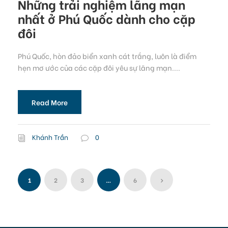
Những trải nghiệm lãng mạn
nhất ở Phú Quốc dành cho cặp
đôi
Phú Quốc, hòn đảo biển xanh cát trắng, luôn là điểm
hẹn mơ ước của các cặp đôi yêu sự lãng mạn....
Read More
Khánh Trần
0
1
2
3
…
6